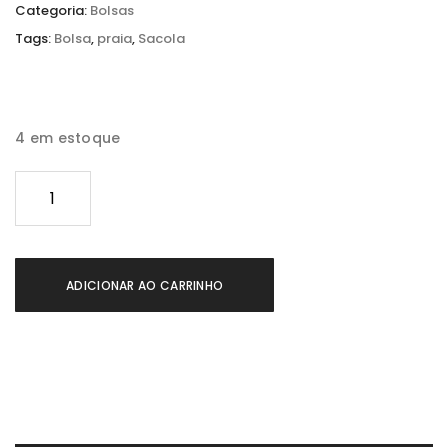
Categoria:
Bolsas
Tags:
Bolsa
,
praia
,
Sacola
4 em estoque
B
o
l
s
ADICIONAR AO CARRINHO
a
M
e
l
P
r